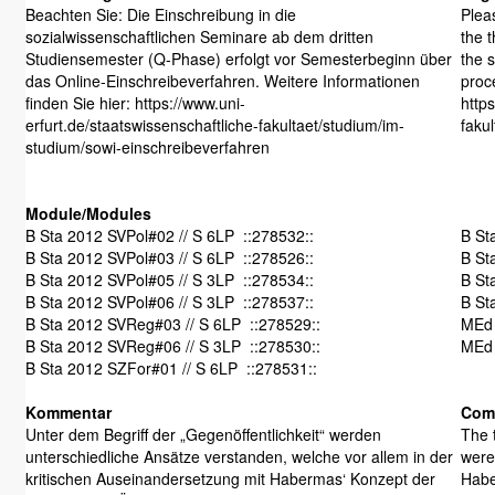
Beachten Sie: Die Einschreibung in die
Plea
sozialwissenschaftlichen Seminare ab dem dritten
the 
Studiensemester (Q-Phase) erfolgt vor Semesterbeginn über
the s
das Online-Einschreibeverfahren. Weitere Informationen
proc
finden Sie hier: https://www.uni-
https
erfurt.de/staatswissenschaftliche-fakultaet/studium/im-
faku
studium/sowi-einschreibeverfahren
Module/Modules
B Sta 2012 SVPol#02 // S 6LP ::278532::
B St
B Sta 2012 SVPol#03 // S 6LP ::278526::
B St
B Sta 2012 SVPol#05 // S 3LP ::278534::
B St
B Sta 2012 SVPol#06 // S 3LP ::278537::
B St
B Sta 2012 SVReg#03 // S 6LP ::278529::
MEd 
B Sta 2012 SVReg#06 // S 3LP ::278530::
MEd 
B Sta 2012 SZFor#01 // S 6LP ::278531::
Kommentar
Com
Unter dem Begriff der „Gegenöffentlichkeit“ werden
The 
unterschiedliche Ansätze verstanden, welche vor allem in der
were 
kritischen Auseinandersetzung mit Habermas‘ Konzept der
Habe