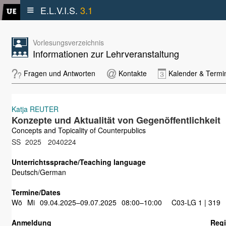
≡
E.L.V.I.S.
3.1
Vorlesungsverzeichnis
Informationen zur Lehrveranstaltung
Fragen und Antworten
Kontakte
Kalender & Termi
Katja REUTER
Konzepte und Aktualität von Gegenöffentlichkeit
Concepts and Topicality of Counterpublics
SS
2025
2040224
Unterrichtssprache/Teaching language
Deutsch/German
Termine/Dates
Wö
Mi
09.04.2025–09.07.2025
08:00–10:00
C03-LG 1 | 319
Anmeldung
Regi