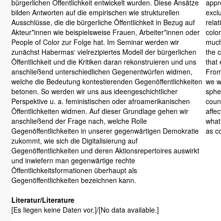
bürgerlichen Öffentlichkeit entwickelt wurden. Diese Ansätze
appr
bilden Antworten auf die empirischen wie strukturellen
exclu
Ausschlüsse, die die bürgerliche Öffentlichkeit in Bezug auf
rela
Akteur*innen wie beispielsweise Frauen, Arbeiter*innen oder
color
People of Color zur Folge hat. Im Seminar werden wir
much
zunächst Habermas‘ vielrezipiertes Modell der bürgerlichen
the c
Öffentlichkeit und die Kritiken daran rekonstruieren und uns
that
anschließend unterschiedlichen Gegenentwürfen widmen,
From 
welche die Bedeutung kontestierenden Gegenöffentlichkeiten
we w
betonen. So werden wir uns aus ideengeschichtlicher
spher
Perspektive u. a. feministischen oder afroamerikanischen
count
Öffentlichkeiten widmen. Auf dieser Grundlage gehen wir
affec
anschließend der Frage nach, welche Rolle
what
Gegenöffentlichkeiten in unserer gegenwärtigen Demokratie
as c
zukommt, wie sich die Digitalisierung auf
Gegenöffentlichkeiten und deren Aktionsrepertoires auswirkt
und inwiefern man gegenwärtige rechte
Öffentlichkeitsformationen überhaupt als
Gegenöffentlichkeiten bezeichnen kann.
Literatur/Literature
[Es liegen keine Daten vor.]/[No data available.]