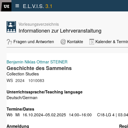
≡
E.L.V.I.S.
3.1
Vorlesungsverzeichnis
Informationen zur Lehrveranstaltung
Fragen und Antworten
Kontakte
Kalender & Termi
Benjamin Niklas Ottmar STEINER
Geschichte des Sammelns
Collection Studies
WS
2024
1010083
Unterrichtssprache/Teaching language
Deutsch/German
Termine/Dates
Wö
Mi
16.10.2024–05.02.2025
14:00–16:00
C18-LG 4 | 03.0
Anmeldung
Regi