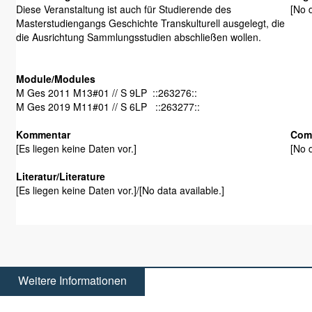
Diese Veranstaltung ist auch für Studierende des
[No d
Masterstudiengangs Geschichte Transkulturell ausgelegt, die
die Ausrichtung Sammlungsstudien abschließen wollen.
Module/Modules
M Ges 2011 M13#01 // S 9LP ::263276::
M Ges 2019 M11#01 // S 6LP ::263277::
Kommentar
Com
[Es liegen keine Daten vor.]
[No d
Literatur/Literature
[Es liegen keine Daten vor.]/[No data available.]
Weitere Informationen