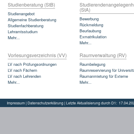
Studienberatung (StB)
Studierendenangelegenh
(StA)
Studienangebot
Bewerbung
Allgemeine Studienberatung
Rückmeldung
Studienfachberatung
Beurlaubung
Lehramtsstudium
Exmatrikulation
Mehr...
Mehr...
Vorlesungsverzeichnis (VV)
Raumverwaltung (RV)
LV nach Prüfungsordnungen
Raumbelegung
LV nach Fächern
Raumreservierung für Universit
LV nach Lehrenden
Raumanmietung für Externe
Mehr...
Mehr...
Impressum
|
Datenschutzerklärung
|
Letzte Aktualisierung durch D1:
17.04.20