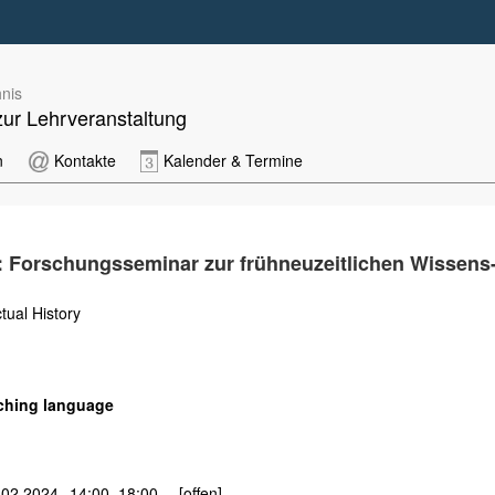
nis
zur Lehrveranstaltung
n
Kontakte
Kalender & Termine
ry: Forschungsseminar zur frühneuzeitlichen Wissens
tual History
ching language
.02.2024
14:00–18:00
[offen]