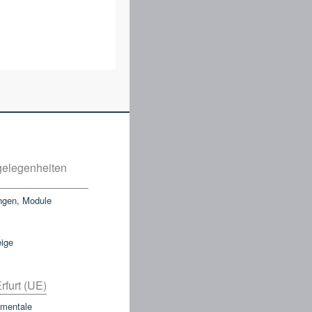
elegenheiten
ngen, Module
eige
rfurt (UE)
mentale