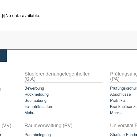
.]/[No data available.]
Studierendenangelegenheiten
Prüfungsang
(StA)
(PA)
Bewerbung
Prüfungsordnu
g
Rückmeldung
Abschlüsse
Beurlaubung
Praktika
Exmatrikulation
Krankheitsanz
Mehr...
Mehr...
 (VV)
Raumverwaltung (RV)
Universität E
n
Raumbelegung
Studium Funda