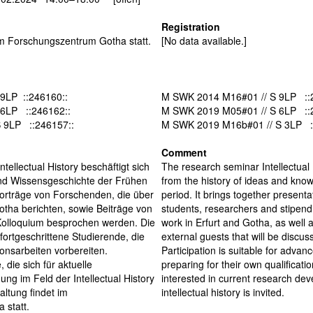
Registration
 im Forschungszentrum Gotha statt.
[No data available.]
9LP ::246160::
M SWK 2014 M16#01 // S 9LP ::
 6LP ::246162::
M SWK 2019 M05#01 // S 6LP ::
 9LP ::246157::
M SWK 2019 M16b#01 // S 3LP :
Comment
ellectual History beschäftigt sich
The research seminar Intellectual 
nd Wissensgeschichte der Frühen
from the history of ideas and kno
orträge von Forschenden, die über
period. It brings together present
Gotha berichten, sowie Beiträge von
students, researchers and stipendi
Kolloquium besprochen werden. Die
work in Erfurt and Gotha, as well 
 fortgeschrittene Studierende, die
external guests that will be discus
ionsarbeiten vorbereiten.
Participation is suitable for adva
 die sich für aktuelle
preparing for their own qualificat
ng im Feld der Intellectual History
interested in current research deve
altung findet im
intellectual history is invited.
 statt.