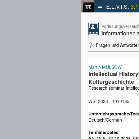
≡
E.L.V.I.S.
3.1
Vorlesungsverzeich
Informationen 
Fragen und Antworte
Martin MULSOW
Intellectual Histo
Kulturgeschichte
Research seminar Intellec
WS
2023
1010135
Unterrichtssprache/Tea
Deutsch/German
Termine/Dates
AA
Di A
17.10.2023–06