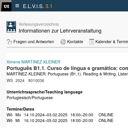
≡
E.L.V.I.S.
3.1
Vorlesungsverzeichnis
Informationen zur Lehrveranstaltung
Fragen und Antworten
Kontakte
Kalender & Termi
Ximena MARTINEZ-KLEINER
Português B1.1. Curso de língua e gramática: co
MARTÍNEZ-KLEINER: Portuguese (B1.1). Reading & Writing, Liste
WS
2024
8010036
Unterrichtssprache/Teaching language
Portugiesisch/Portuguese
Termine/Dates
Wö
Mo
14.10.2024–03.02.2025
18:00–20:00
ONLINE
Wö
Mi
16.10.2024–05.02.2025
18:00–20:00
ONLINE