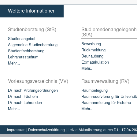
Weitere Informationen
Studienberatung (StB)
Studierendenangelegenh
(StA)
Studienangebot
Bewerbung
Allgemeine Studienberatung
Rückmeldung
Studienfachberatung
Beurlaubung
Lehramtsstudium
Exmatrikulation
Mehr...
Mehr...
Vorlesungsverzeichnis (VV)
Raumverwaltung (RV)
LV nach Prüfungsordnungen
Raumbelegung
LV nach Fächern
Raumreservierung für Universit
LV nach Lehrenden
Raumanmietung für Externe
Mehr...
Mehr...
Impressum
|
Datenschutzerklärung
|
Letzte Aktualisierung durch D1:
17.04.20