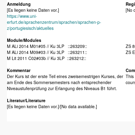
Anmeldung
Regi
[Es liegen keine Daten vor.]
[No d
https://www.uni-
erfurt.de/sprachenzentrum/sprachen/sprachen-p-
z/portugiesisch/aktuelles
Module/Modules
M ALi 2014 M01#05 // Ku 3LP ::263209::
M ALi 2014 M09#03 // Ku 3LP ::263211::
ZS E
M Lit 2011 C02#03b // Ku 3LP ::263212::
Kommentar
Com
Der Kurs ist der erste Teil eines zweisemestrigen Kurses, der
This 
am Ende des Sommersemesters nach entsprechender
cour
Niveaustufenprüfung zur Erlangung des Niveaus B1 führt.
Literatur/Literature
[Es liegen keine Daten vor.]/[No data available.]