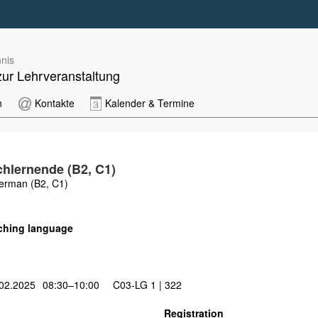
nis
zur Lehrveranstaltung
n
Kontakte
Kalender & Termine
chlernende (B2, C1)
German (B2, C1)
ching language
02.2025
08:30–10:00
C03-LG 1 | 322
Registration