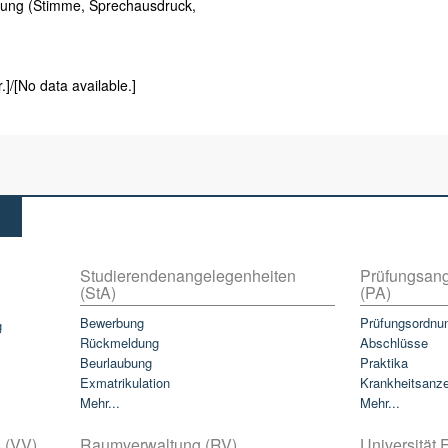
kung (Stimme, Sprechausdruck,
.]/[No data available.]
Studierendenangelegenheiten
Prüfungsang
(StA)
(PA)
Bewerbung
Prüfungsordnu
g
Rückmeldung
Abschlüsse
Beurlaubung
Praktika
Exmatrikulation
Krankheitsanz
Mehr...
Mehr...
 (VV)
Raumverwaltung (RV)
Universität E