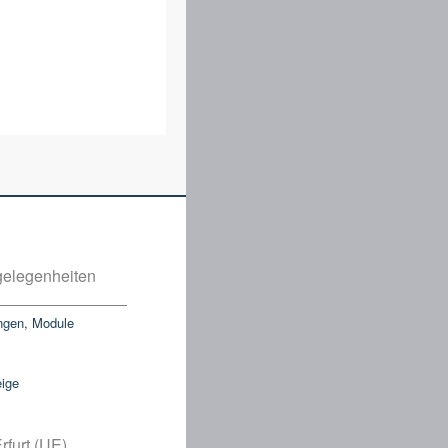
elegenheiten
ngen, Module
eige
rfurt (UE)