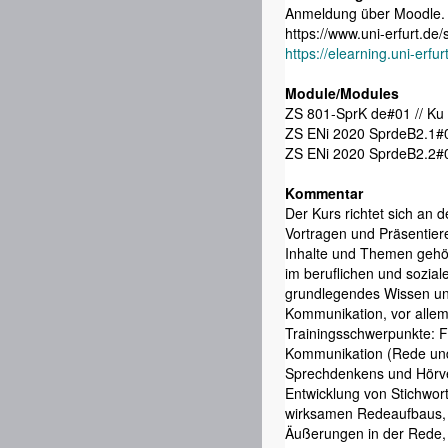
Anmeldung über Moodle. A
https://www.uni-erfurt.d
https://elearning.uni-erf
Module/Modules
ZS 801-Sp
ZS ENi 2020 SprdeB2.1#0
ZS ENi 2020 SprdeB2.2#0
Kommentar
Der Kurs richtet sich an 
Vortragen und Präsentiere
Inhalte und Themen gehör
im beruflichen und sozial
grundlegendes Wissen und
Kommunikation, vor allem 
Trainingsschwerpunkte: 
Kommunikation (Rede und 
Sprechdenkens und Hörve
Entwicklung von Stichwor
wirksamen Redeaufbaus, 
Äußerungen in der Rede, 