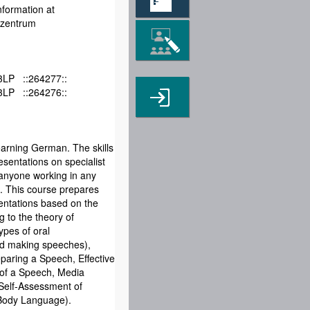
nformation at
nzentrum
3LP ::264277::
3LP ::264276::
earning German. The skills
esentations on specialist
 anyone working in any
t. This course prepares
sentations based on the
g to the theory of
ypes of oral
nd making speeches),
eparing a Speech, Effective
g of a Speech, Media
Self-Assessment of
 Body Language).