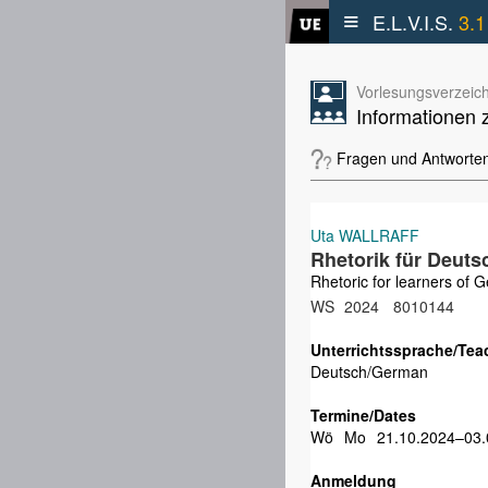
≡
E.L.V.I.S.
3.1
Vorlesungsverzeich
Informationen 
Fragen und Antworte
Uta WALLRAFF
Rhetorik für Deuts
Rhetoric for learners of 
WS
2024
8010144
Unterrichtssprache/Tea
Deutsch/German
Termine/Dates
Wö
Mo
21.10.2024–03.
Anmeldung