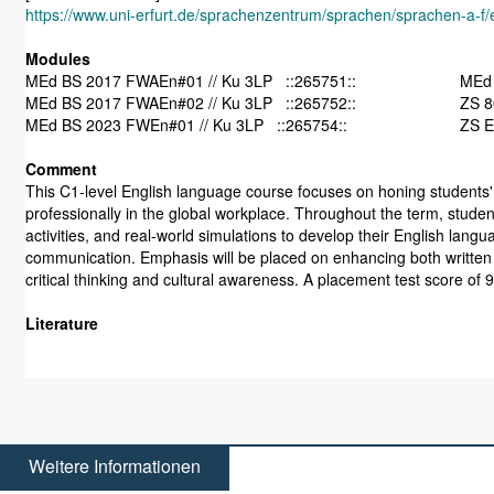
https://www.uni-erfurt.de/sprachenzentrum/sprachen/sprachen-a-f/e
Modules
MEd BS 2017 FWAEn#01 // Ku 3LP ::265751::
MEd 
MEd BS 2017 FWAEn#02 // Ku 3LP ::265752::
MEd BS 2023 FWEn#01 // Ku 3LP ::265754::
ZS E
Comment
This C1-level English language course focuses on honing students' a
professionally in the global workplace. Throughout the term, student
activities, and real-world simulations to develop their English langu
communication. Emphasis will be placed on enhancing both written a
critical thinking and cultural awareness. A placement test score of 90
Literature
Weitere Informationen