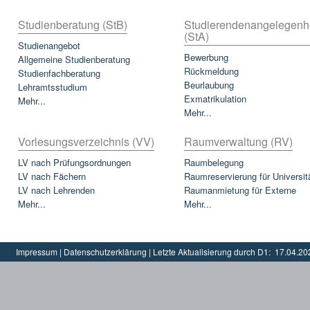
Studienberatung (StB)
Studierendenangelegenh
(StA)
Studienangebot
Bewerbung
Allgemeine Studienberatung
Rückmeldung
Studienfachberatung
Beurlaubung
Lehramtsstudium
Exmatrikulation
Mehr...
Mehr...
Vorlesungsverzeichnis (VV)
Raumverwaltung (RV)
LV nach Prüfungsordnungen
Raumbelegung
LV nach Fächern
Raumreservierung für Universit
LV nach Lehrenden
Raumanmietung für Externe
Mehr...
Mehr...
Impressum
|
Datenschutzerklärung
|
Letzte Aktualisierung durch D1:
17.04.20