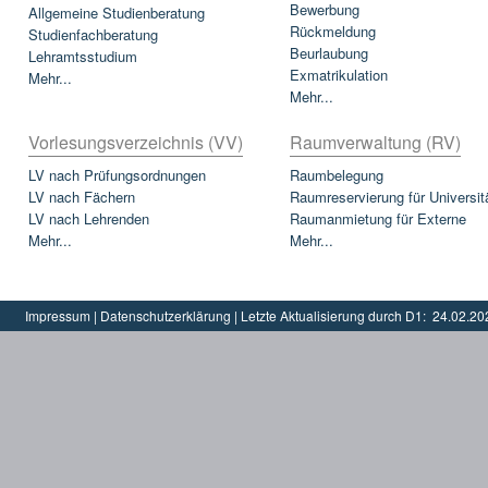
Bewerbung
Allgemeine Studienberatung
Rückmeldung
Studienfachberatung
Beurlaubung
Lehramtsstudium
Exmatrikulation
Mehr...
Mehr...
Vorlesungsverzeichnis (VV)
Raumverwaltung (RV)
LV nach Prüfungsordnungen
Raumbelegung
LV nach Fächern
Raumreservierung für Universit
LV nach Lehrenden
Raumanmietung für Externe
Mehr...
Mehr...
Impressum
|
Datenschutzerklärung
|
Letzte Aktualisierung durch D1:
24.02.20