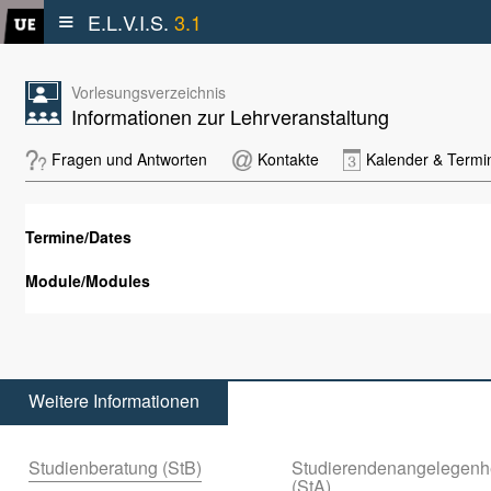
≡
E.L.V.I.S.
3.1
Vorlesungsverzeichnis
Informationen zur Lehrveranstaltung
Fragen und Antworten
Kontakte
Kalender & Termi
Termine/Dates
Module/Modules
Weitere Informationen
Studienberatung (StB)
Studierendenangelegenh
(StA)