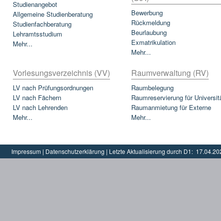
Studienangebot
Bewerbung
Allgemeine Studienberatung
Rückmeldung
Studienfachberatung
Beurlaubung
Lehramtsstudium
Exmatrikulation
Mehr...
Mehr...
Vorlesungsverzeichnis (VV)
Raumverwaltung (RV)
LV nach Prüfungsordnungen
Raumbelegung
LV nach Fächern
Raumreservierung für Universit
LV nach Lehrenden
Raumanmietung für Externe
Mehr...
Mehr...
Impressum
|
Datenschutzerklärung
|
Letzte Aktualisierung durch D1:
17.04.20