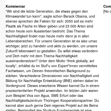
Kommentar
Com
"Wir sind die letzte Generation, die etwas gegen den
[No d
Klimawandel tun kann", sagte schon Barack Obama, und
ebenso sprechen die Fakten für sich: 2050 soll es mehr
Plastik als Fische im Meer geben und 23 000 Arten sind
schon heute vom Aussterben bedroht. Das Thema
Nachhaltigkeit findet man heute mehr denn je in allen
Lebensbereichen. Für unsere Generation ist es also umso
wichtiger, jetzt zu handeln und aktiv zu werden, um unsere
Zukunft lebenswert zu gestalten. Du willst etwas verändern
und Dich mehr mit dem Thema Nachhaltigkeit
auseinandersetzen? Unter dem Motto “think globally, act
locally”, erhältst du im StuFu von Expert*innen vermitteltes
Fachwissen, um Deinen theoretischen Background zu
stärken. Verschiedene Dimensionen von Nachhaltigkeit und
Bildung für Nachhaltige Entwicklung (BNE) stehen dabei im
Vordergrund. Dieses erworbene Wissen kannst Du in einem
praxisorientierten Projekt anwenden. Im letzten Jahr waren
zum Beispiel Viva con Agua, SWE Erfurt oder das
Nachhaltigkeitszentrum Thüringen Kooperationspartner. Du
kannst aber auch gerne Dein eigenes Projekt auf die Beine
stellen. Bestandteil des Studium Fundamentale ist eine