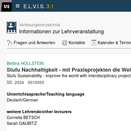
≡
E.L.V.I.S.
3.1
Vorlesungsverzeichnis
Informationen zur Lehrveranstaltung
Fragen und Antworten
Kontakte
Kalender & Termi
Bettina HOLLSTEIN
Stufu Nachhaltigkeit - mit Praxisprojekten die We
Stufu Sustainability - improve the world with interdisciplinary projec
SS
2024
0010055
Unterrichtssprache/Teaching language
Deutsch/German
weitere Lehrende/other lecturers
Cornelia BETSCH
Sarah GAUBITZ