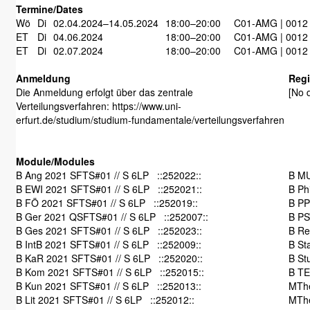
Termine/Dates
Wö
Di
02.04.2024–14.05.2024
18:00–20:00
C01-AMG | 0012
ET
Di
04.06.2024
18:00–20:00
C01-AMG | 0012
ET
Di
02.07.2024
18:00–20:00
C01-AMG | 0012
Anmeldung
Regi
Die Anmeldung erfolgt über das zentrale
[No d
Verteilungsverfahren: https://www.uni-
erfurt.de/studium/studium-fundamentale/verteilungsverfahren
Module/Modules
B Ang 2021 SFTS#01 // S 6LP ::252022::
B MU
B EWI 2021 SFTS#01 // S 6LP ::252021::
B Ph
B FÖ 2021 SFTS#01 // S 6LP ::252019::
B PP
B Ger 2021 QSFTS#01 // S 6LP ::252007::
B PS
B Ges 2021 SFTS#01 // S 6LP ::252023::
B Re
B IntB 2021 SFTS#01 // S 6LP ::252009::
B St
B KaR 2021 SFTS#01 // S 6LP ::252020::
B St
B Kom 2021 SFTS#01 // S 6LP ::252015::
B TE
B Kun 2021 SFTS#01 // S 6LP ::252013::
MThe
B Lit 2021 SFTS#01 // S 6LP ::252012::
MThe