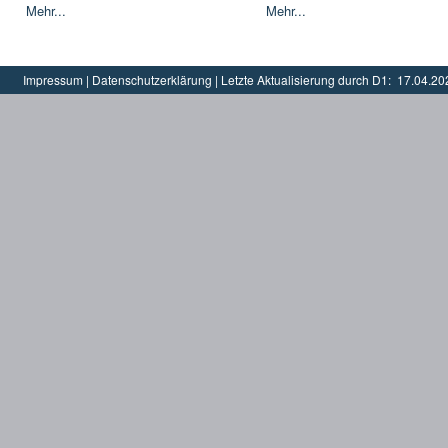
Mehr...
Mehr...
Impressum
|
Datenschutzerklärung
|
Letzte Aktualisierung durch D1:
17.04.20