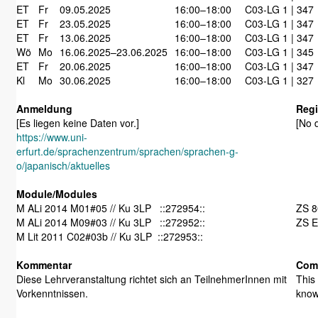
ET
Fr
09.05.2025
16:00–18:00
C03-LG 1 | 347
ET
Fr
23.05.2025
16:00–18:00
C03-LG 1 | 347
ET
Fr
13.06.2025
16:00–18:00
C03-LG 1 | 347
Wö
Mo
16.06.2025–23.06.2025
16:00–18:00
C03-LG 1 | 345
ET
Fr
20.06.2025
16:00–18:00
C03-LG 1 | 347
Kl
Mo
30.06.2025
16:00–18:00
C03-LG 1 | 327
Anmeldung
Regi
[Es liegen keine Daten vor.]
[No d
https://www.uni-
erfurt.de/sprachenzentrum/sprachen/sprachen-g-
o/japanisch/aktuelles
Module/Modules
M ALi 2014 M01#05 // Ku 3LP ::272954::
M ALi 2014 M09#03 // Ku 3LP ::272952::
ZS E
M Lit 2011 C02#03b // Ku 3LP ::272953::
Kommentar
Com
Diese Lehrveranstaltung richtet sich an TeilnehmerInnen mit
This 
Vorkenntnissen.
know