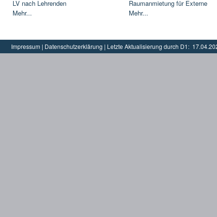
LV nach Lehrenden
Raumanmietung für Externe
Mehr...
Mehr...
Impressum
|
Datenschutzerklärung
|
Letzte Aktualisierung durch D1:
17.04.20