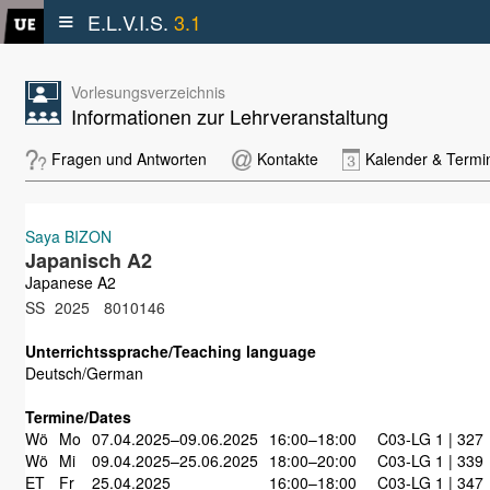
≡
E.L.V.I.S.
3.1
Vorlesungsverzeichnis
Informationen zur Lehrveranstaltung
Fragen und Antworten
Kontakte
Kalender & Termi
Saya BIZON
Japanisch A2
Japanese A2
SS
2025
8010146
Unterrichtssprache/Teaching language
Deutsch/German
Termine/Dates
Wö
Mo
07.04.2025–09.06.2025
16:00–18:00
C03-LG 1 | 327
Wö
Mi
09.04.2025–25.06.2025
18:00–20:00
C03-LG 1 | 339
ET
Fr
25.04.2025
16:00–18:00
C03-LG 1 | 347