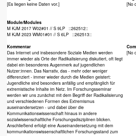
[Es liegen keine Daten vor.]
[No d
Module/Modules
M KJM 2017 W02#01 // S 9LP ::262512::
M KJM 2023 WM01#01 // S 6LP ::262513::
Kommentar
Com
Das Internet und insbesondere Soziale Medien werden
[No d
immer wieder als Orte der Radikalisierung diskutiert, oft liegt
dabei ein besonderes Augenmerk auf jugendlichen
Nutzer:innen. Das Narrativ, das - mehr oder weniger
differenziert - immer wieder durch die Medien geistert:
Jugendliche sind besonders anfällig und empfänglich für
extremistische Inhalte im Netz. Im Forschungsseminar
werden wir uns zunächst mit dem Begriff der Radikalisierung
und verschiedenen Formen des Extremismus
auseinandersetzen - und dabei über die
Kommunikationswissenschaft hinaus in andere
sozialwissenschaftliche Forschungsdisziplinen blicken.
Anschließend erfolgt eine Auseinandersetzung mit dem
kommunikationswissenschaftlichen Forschungsstand zum