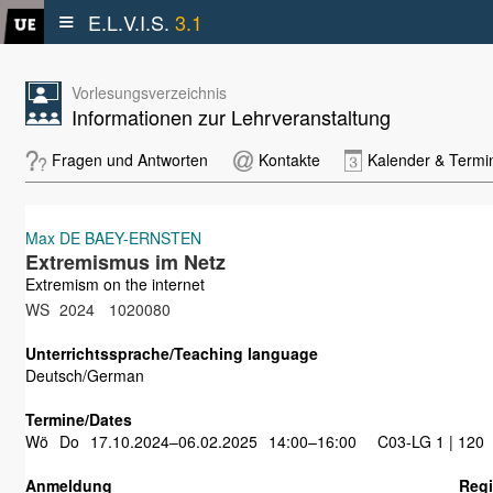
≡
E.L.V.I.S.
3.1
Vorlesungsverzeichnis
Informationen zur Lehrveranstaltung
Fragen und Antworten
Kontakte
Kalender & Termi
Max DE BAEY-ERNSTEN
Extremismus im Netz
Extremism on the internet
WS
2024
1020080
Unterrichtssprache/Teaching language
Deutsch/German
Termine/Dates
Wö
Do
17.10.2024–06.02.2025
14:00–16:00
C03-LG 1 | 120
Anmeldung
Regi