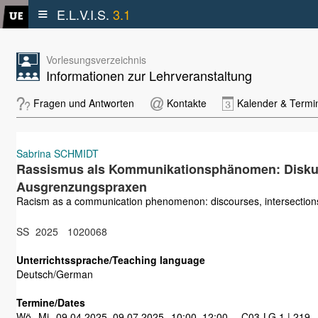
≡
E.L.V.I.S.
3.1
Vorlesungsverzeichnis
Informationen zur Lehrveranstaltung
Fragen und Antworten
Kontakte
Kalender & Termi
Sabrina SCHMIDT
Rassismus als Kommunikationsphänomen: Diskurs
Ausgrenzungspraxen
Racism as a communication phenomenon: discourses, intersections,
SS
2025
1020068
Unterrichtssprache/Teaching language
Deutsch/German
Termine/Dates
Wö
Mi
09.04.2025–09.07.2025
10:00–12:00
C03-LG 1 | 219