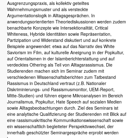
Ausgrenzungspraxis, als kollektiv geteiltes
Wahrnehmungsmuster und als versteckte
Argumentationslogik in Alltagsgesprächen. In
anwendungsorientierten Theoriediskussionen werden zudem
benachbarte Konzepte wie Intersektionalität, Critical
Whiteness, Hybride Identitäten sowie Repräsentation,
Partizipation und Widerstand diskutiert und auf konkrete
Beispiele angewendet: etwa auf das Narrativ des White
Saviorism im Film, auf kulturelle Aneignung in der Popkultur,
auf Orientalismen in der Islamberichterstattung und auf
verdecktes Othering als Teil von Alltagsrassismus. Die
Studierenden machen sich im Seminar zudem mit
verschiedenen Wissenschaftsberichten zum Tatbestand
Rassismus in Deutschland vertraut (z.B. Nationaler
Diskriminierungs- und Rassismusmonitor, UEM-Report,
Mitte-Studien) und führen eigene Mikroanalysen im Bereich
Journalismus, Popkultur, Hate Speech auf sozialen Medien
sowie Alltagsbeobachtungen durch. Ziel des Seminars ist
eine analytische Qualifizierung der Studierenden mit Blick auf
eine rassismuskritische Kommunikationswissenschaft sowie
ein wissenschaftlich begleiteter Perspektivwechsel, der
innerhalb geschützter Seminargespräche erprobt werden