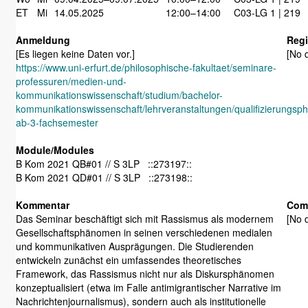
ET
Mi
14.05.2025
12:00–14:00
C03-LG 1 | 219
Anmeldung
Regi
[Es liegen keine Daten vor.]
[No d
https://www.uni-erfurt.de/philosophische-fakultaet/seminare-
professuren/medien-und-
kommunikationswissenschaft/studium/bachelor-
kommunikationswissenschaft/lehrveranstaltungen/qualifizierungsp
ab-3-fachsemester
Module/Modules
B Kom 2021 QB#01 // S 3LP ::273197::
B Kom 2021 QD#01 // S 3LP ::273198::
Kommentar
Com
Das Seminar beschäftigt sich mit Rassismus als modernem
[No d
Gesellschaftsphänomen in seinen verschiedenen medialen
und kommunikativen Ausprägungen. Die Studierenden
entwickeln zunächst ein umfassendes theoretisches
Framework, das Rassismus nicht nur als Diskursphänomen
konzeptualisiert (etwa im Falle antimigrantischer Narrative im
Nachrichtenjournalismus), sondern auch als institutionelle