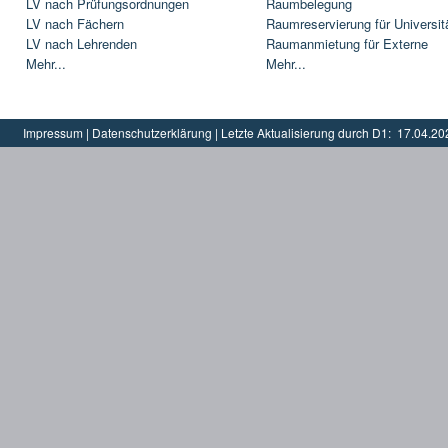
LV nach Prüfungsordnungen
Raumbelegung
LV nach Fächern
Raumreservierung für Universit
LV nach Lehrenden
Raumanmietung für Externe
Mehr...
Mehr...
Impressum
|
Datenschutzerklärung
|
Letzte Aktualisierung durch D1:
17.04.20