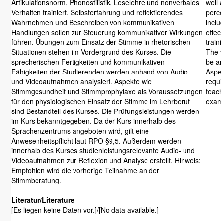
Artikulationsnorm, Phonostilistik, Leselehre und nonverbales
well 
Verhalten trainiert. Selbsterfahrung und reflektierendes
perc
Wahrnehmen und Beschreiben von kommunikativen
incl
Handlungen sollen zur Steuerung kommunikativer Wirkungen
effec
führen. Übungen zum Einsatz der Stimme in rhetorischen
train
Situationen stehen im Vordergrund des Kurses. Die
The v
sprecherischen Fertigkeiten und kommunikativen
be a
Fähigkeiten der Studierenden werden anhand von Audio-
Aspe
und Videoaufnahmen analysiert. Aspekte wie
requi
Stimmgesundheit und Stimmprophylaxe als Voraussetzungen
teac
für den physiologischen Einsatz der Stimme im Lehrberuf
exam
sind Bestandteil des Kurses. Die Prüfungsleistungen werden
im Kurs bekanntgegeben. Da der Kurs innerhalb des
Sprachenzentrums angeboten wird, gilt eine
Anwesenheitspflicht laut RPO §9,5. Außerdem werden
innerhalb des Kurses studienleistungsrelevante Audio- und
Videoaufnahmen zur Reflexion und Analyse erstellt. Hinweis:
Empfohlen wird die vorherige Teilnahme an der
Stimmberatung.
Literatur/Literature
[Es liegen keine Daten vor.]/[No data available.]