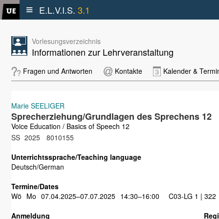
≡
E.L.V.I.S.
3.1
Vorlesungsverzeichnis
Informationen zur Lehrveranstaltung
Fragen und Antworten
Kontakte
Kalender & Termi
Marie SEELIGER
Sprecherziehung/Grundlagen des Sprechens 12
Voice Education / Basics of Speech 12
SS
2025
8010155
Unterrichtssprache/Teaching language
Deutsch/German
Termine/Dates
Wö
Mo
07.04.2025–07.07.2025
14:30–16:00
C03-LG 1 | 322
Anmeldung
Regi