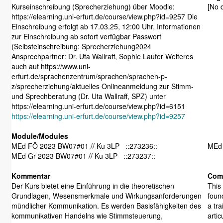
Kurseinschreibung (Sprecherziehung) über Moodle:
[No d
https://elearning.uni-erfurt.de/course/view.php?id=9257 Die
Einschreibung erfolgt ab 17.03.25, 12:00 Uhr, Informationen
zur Einschreibung ab sofort verfügbar Passwort
(Selbsteinschreibung: Sprecherziehung2024
Ansprechpartner: Dr. Uta Wallraff, Sophie Laufer Weiteres
auch auf https://www.uni-
erfurt.de/sprachenzentrum/sprachen/sprachen-p-
z/sprecherziehung/aktuelles Onlineanmeldung zur Stimm-
und Sprechberatung (Dr. Uta Wallraff, SPZ) unter
https://elearning.uni-erfurt.de/course/view.php?id=6151
https://elearning.uni-erfurt.de/course/view.php?id=9257
Module/Modules
MEd FÖ 2023 BW07#01 // Ku 3LP ::273236::
MEd 
MEd Gr 2023 BW07#01 // Ku 3LP ::273237::
Kommentar
Com
Der Kurs bietet eine Einführung in die theoretischen
This 
Grundlagen, Wesensmerkmale und Wirkungsanforderungen
found
mündlicher Kommunikation. Es werden Basisfähigkeiten des
a tra
kommunikativen Handelns wie Stimmsteuerung,
artic