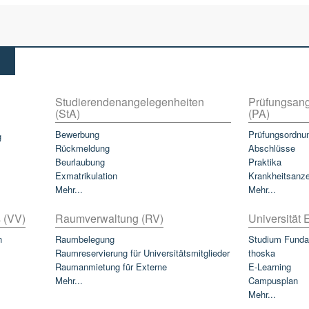
Studierendenangelegenheiten
Prüfungsang
(StA)
(PA)
Bewerbung
Prüfungsordnu
g
Rückmeldung
Abschlüsse
Beurlaubung
Praktika
Exmatrikulation
Krankheitsanz
Mehr...
Mehr...
 (VV)
Raumverwaltung (RV)
Universität E
n
Raumbelegung
Studium Funda
Raumreservierung für Universitätsmitglieder
thoska
Raumanmietung für Externe
E-Learning
Mehr...
Campusplan
Mehr...