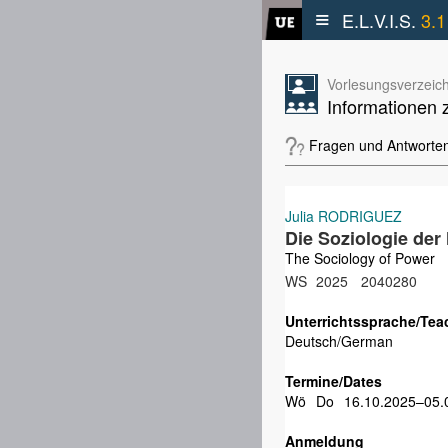
≡
E.L.V.I.S.
3.1
Vorlesungsverzeich
Informationen 
Fragen und Antworte
Julia RODRIGUEZ
Die Soziologie der
The Sociology of Power
WS
2025
2040280
Unterrichtssprache/Tea
Deutsch/German
Termine/Dates
Wö
Do
16.10.2025–05.
Anmeldung