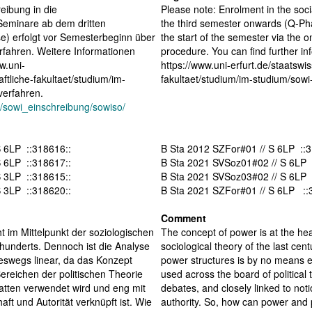
eibung in die
Please note: Enrolment in the soc
 Seminare ab dem dritten
the third semester onwards (Q-Ph
) erfolgt vor Semesterbeginn über
the start of the semester via the 
rfahren. Weitere Informationen
procedure. You can find further in
w.uni-
https://www.uni-erfurt.de/staatswi
ftliche-fakultaet/studium/im-
fakultaet/studium/im-studium/sowi
verfahren.
e/sowi_einschreibung/sowiso/
S 6LP ::318616::
B Sta 2012 SZFor#01 // S 6LP ::3
S 6LP ::318617::
B Sta 2021 SVSoz01#02 // S 6LP 
S 3LP ::318615::
B Sta 2021 SVSoz03#02 // S 6LP 
S 3LP ::318620::
B Sta 2021 SZFor#01 // S 6LP ::
Comment
ht im Mittelpunkt der soziologischen
The concept of power is at the hear
hunderts. Dennoch ist die Analyse
sociological theory of the last cent
eswegs linear, da das Konzept
power structures is by no means e
Bereichen der politischen Theorie
used across the board of political 
atten verwendet wird und eng mit
debates, and closely linked to not
ft und Autorität verknüpft ist. Wie
authority. So, how can power and 