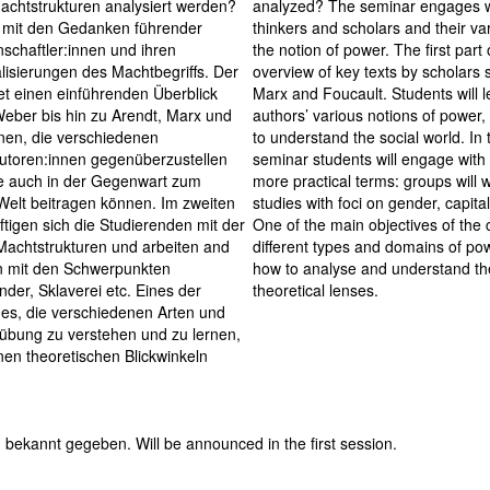
chtstrukturen analysiert werden?
analyzed? The seminar engages wi
h mit den Gedanken führender
thinkers and scholars and their va
schaftler:innen und ihren
the notion of power. The first part
isierungen des Machtbegriffs. Der
overview of key texts by scholars
tet einen einführenden Überblick
Marx and Foucault. Students will l
Weber bis hin zu Arendt, Marx und
authors’ various notions of power
rnen, die verschiedenen
to understand the social world. In 
utoren:innen gegenüberzustellen
seminar students will engage with
se auch in der Gegenwart zum
more practical terms: groups will 
Welt beitragen können. Im zweiten
studies with foci on gender, capita
tigen sich die Studierenden mit der
One of the main objectives of the 
Machtstrukturen und arbeiten and
different types and domains of pow
n mit den Schwerpunkten
how to analyse and understand th
der, Sklaverei etc. Eines der
theoretical lenses.
 es, die verschiedenen Arten und
bung zu verstehen und zu lernen,
nen theoretischen Blickwinkeln
g bekannt gegeben. Will be announced in the first session.