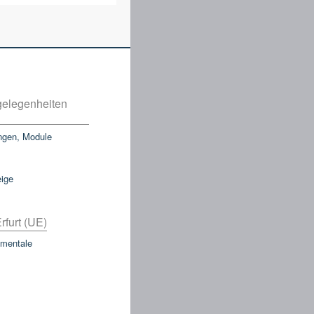
elegenheiten
ngen, Module
eige
rfurt (UE)
mentale