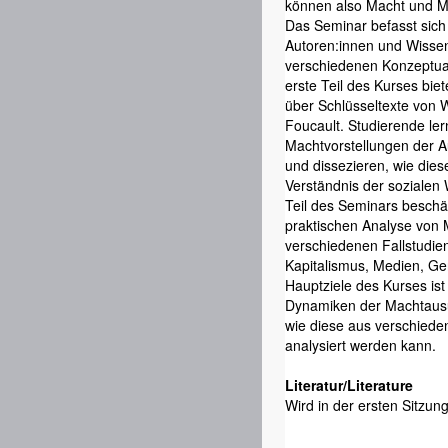
können also Macht und Ma
Das Seminar befasst sic
Autoren:innen und Wissen
verschiedenen Konzeptual
erste Teil des Kurses bie
über Schlüsseltexte von 
Foucault. Studierende le
Machtvorstellungen der A
und dissezieren, wie die
Verständnis der sozialen 
Teil des Seminars beschäf
praktischen Analyse von 
verschiedenen Fallstudie
Kapitalismus, Medien, Gen
Hauptziele des Kurses ist
Dynamiken der Machtausü
wie diese aus verschiede
analysiert werden kann.
Literatur/Literature
Wird in der ersten Sitzun