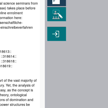
ial science seminars from
ase) takes place before
online enrolment
formation here:
ssenschaftliche-
-einschreibeverfahren
18613::
::318614::
::318618::
318619::
t of the vast majority of
ury. Yet, the analysis of
asy, as the concept is
theory, ontological
ions of domination and
power structures be