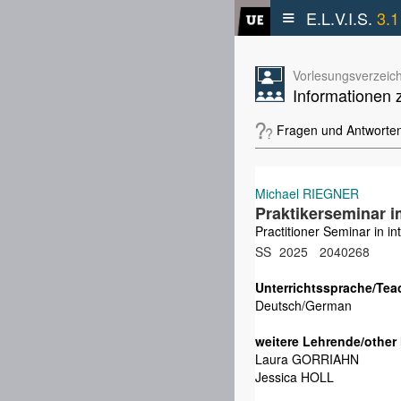
≡
E.L.V.I.S.
3.1
Vorlesungsverzeich
Informationen 
Fragen und Antworte
Michael RIEGNER
Praktikerseminar im
Practitioner Seminar in int
SS
2025
2040268
Unterrichtssprache/Tea
Deutsch/German
weitere Lehrende/other 
Laura GORRIAHN
Jessica HOLL