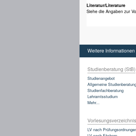
Literatur/Literature
Siehe die Angaben zur Vo
Weitere Informationen
Studienberatung (StB)
Studienangebot
Allgemeine Studienberatun
Studienfachberatung
Lehramtsstudium
Mehr...
Vorlesungsverzeichnis
LV nach Prüfungsordnunge
LV nach Fächern