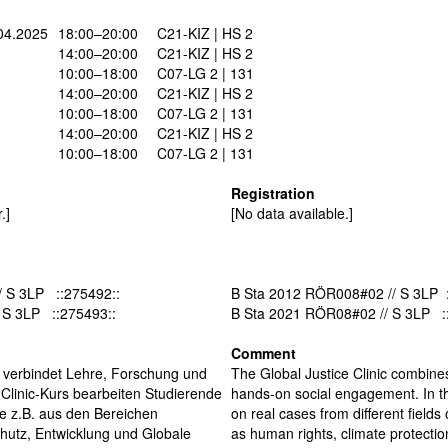
04.2025
18:00–20:00
C21-KIZ | HS 2
14:00–20:00
C21-KIZ | HS 2
10:00–18:00
C07-LG 2 | 131
14:00–20:00
C21-KIZ | HS 2
10:00–18:00
C07-LG 2 | 131
14:00–20:00
C21-KIZ | HS 2
10:00–18:00
C07-LG 2 | 131
Registration
.]
[No data available.]
 S 3LP ::275492::
B Sta 2012 RÖR008#02 // S 3LP :
 S 3LP ::275493::
B Sta 2021 RÖR08#02 // S 3LP :
Comment
c“ verbindet Lehre, Forschung und
The Global Justice Clinic combine
Clinic-Kurs bearbeiten Studierende
hands-on social engagement. In th
lle z.B. aus den Bereichen
on real cases from different fields 
hutz, Entwicklung und Globale
as human rights, climate protecti