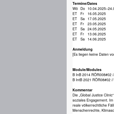
Termine/Dates
Wö
Do
10.04.2025–24.
ET
Fr
16.05.2025
ET
Sa
17.05.2025
ET
Fr
23.05.2025
ET
Sa
24.05.2025
ET
Fr
13.06.2025
ET
Sa
14.06.2025
Anmeldung
[Es liegen keine Daten vor
Module/Modules
B InB 2014 RÖR008#02 //
B IntB 2021 RÖR08#02 //
Kommentar
Die „Global Justice Clini
soziales Engagement. Im 
reale völkerrechtliche Fä
Menschenrechte, Klimasc