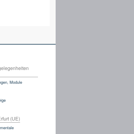
elegenheiten
ngen, Module
eige
rfurt (UE)
mentale