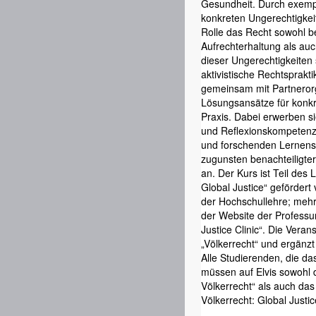
Gesundheit. Durch exempl
konkreten Ungerechtigkei
Rolle das Recht sowohl b
Aufrechterhaltung als auc
dieser Ungerechtigkeiten s
aktivistische Rechtsprakt
gemeinsam mit Partnerorg
Lösungsansätze für konkr
Praxis. Dabei erwerben s
und Reflexionskompetenz
und forschenden Lernen
zugunsten benachteiligte
an. Der Kurs ist Teil des 
Global Justice“ gefördert 
der Hochschullehre; mehr
der Website der Professur
Justice Clinic“. Die Veran
„Völkerrecht“ und ergänzt
Alle Studierenden, die da
müssen auf Elvis sowohl 
Völkerrecht“ als auch das
Völkerrecht: Global Justic