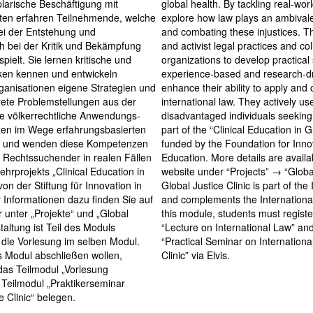
arische Beschäftigung mit
global health. By tackling real-worl
ten erfahren Teilnehmende, welche
explore how law plays an ambivale
ei der Entstehung und
and combating these injustices. The
h bei der Kritik und Bekämpfung
and activist legal practices and co
pielt. Sie lernen kritische und
organizations to develop practical
iken kennen und entwickeln
experience-based and research-dr
anisationen eigene Strategien und
enhance their ability to apply and cr
ete Problemstellungen aus der
international law. They actively use
ie völkerrechtliche Anwendungs-
disadvantaged individuals seeking 
en im Wege erfahrungsbasierten
part of the “Clinical Education in G
s und wenden diese Kompetenzen
funded by the Foundation for Inno
r Rechtssuchender in realen Fällen
Education. More details are availa
Lehrprojekts „Clinical Education in
website under “Projects” → “Global
von der Stiftung für Innovation in
Global Justice Clinic is part of th
 Informationen dazu finden Sie auf
and complements the Internationa
 unter „Projekte“ und „Global
this module, students must regist
staltung ist Teil des Moduls
“Lecture on International Law” an
 die Vorlesung im selben Modul.
“Practical Seminar on Internationa
s Modul abschließen wollen,
Clinic” via Elvis.
das Teilmodul „Vorlesung
 Teilmodul „Praktikerseminar
e Clinic“ belegen.