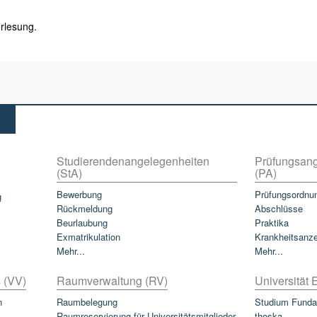
rlesung.
Studierendenangelegenheiten
Prüfungsang
(StA)
(PA)
Bewerbung
Prüfungsordnu
g
Rückmeldung
Abschlüsse
Beurlaubung
Praktika
Exmatrikulation
Krankheitsanz
Mehr...
Mehr...
 (VV)
Raumverwaltung (RV)
Universität E
n
Raumbelegung
Studium Funda
Raumreservierung für Universitätsmitglieder
thoska