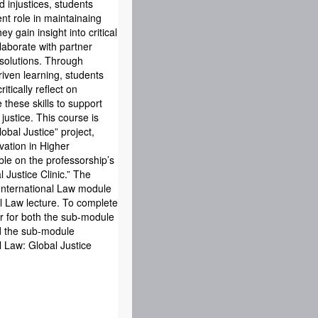
d injustices, students
nt role in maintainaing
y gain insight into critical
llaborate with partner
 solutions. Through
iven learning, students
itically reflect on
 these skills to support
justice. This course is
lobal Justice” project,
vation in Higher
ble on the professorship’s
 Justice Clinic.” The
e International Law module
l Law lecture. To complete
er for both the sub-module
d the sub-module
l Law: Global Justice