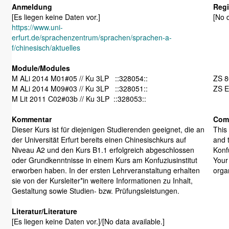
Anmeldung
Regi
[Es liegen keine Daten vor.]
[No d
https://www.uni-
erfurt.de/sprachenzentrum/sprachen/sprachen-a-
f/chinesisch/aktuelles
Module/Modules
M ALi 2014 M01#05 // Ku 3LP ::328054::
M ALi 2014 M09#03 // Ku 3LP ::328051::
ZS E
M Lit 2011 C02#03b // Ku 3LP ::328053::
Kommentar
Com
Dieser Kurs ist für diejenigen Studierenden geeignet, die an
This
der Universität Erfurt bereits einen Chinesischkurs auf
and t
Niveau A2 und den Kurs B1.1 erfolgreich abgeschlossen
Konf
oder Grundkenntnisse in einem Kurs am Konfuziusinstitut
Your 
erworben haben. In der ersten Lehrveranstaltung erhalten
organ
sie von der Kursleiter*in weitere Informationen zu Inhalt,
Gestaltung sowie Studien- bzw. Prüfungsleistungen.
Literatur/Literature
[Es liegen keine Daten vor.]/[No data available.]