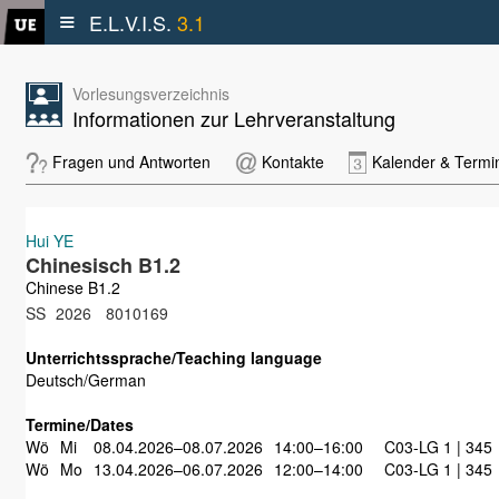
≡
E.L.V.I.S.
3.1
Vorlesungsverzeichnis
Informationen zur Lehrveranstaltung
Fragen und Antworten
Kontakte
Kalender & Termi
Hui YE
Chinesisch B1.2
Chinese B1.2
SS
2026
8010169
Unterrichtssprache/Teaching language
Deutsch/German
Termine/Dates
Wö
Mi
08.04.2026–08.07.2026
14:00–16:00
C03-LG 1 | 345
Wö
Mo
13.04.2026–06.07.2026
12:00–14:00
C03-LG 1 | 345