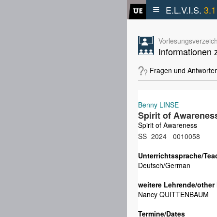
≡
E.L.V.I.S.
3.1
Vorlesungsverzeich
Informationen 
Fragen und Antworte
Benny LINSE
Spirit of Awarenes
Spirit of Awareness
SS
2024
0010058
Unterrichtssprache/Tea
Deutsch/German
weitere Lehrende/other 
Nancy QUITTENBAUM
Termine/Dates