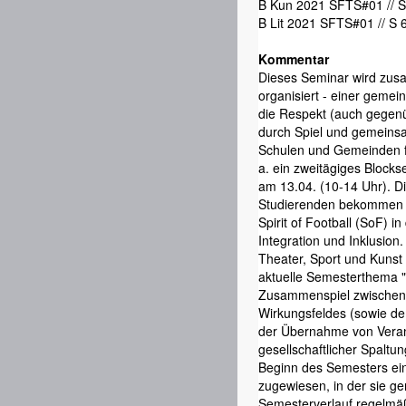
B Kun 2021 SFTS#01 // S
B Lit 2021 SFTS#01 // S 
Kommentar
Dieses Seminar wird zusam
organisiert - einer gemei
die Respekt (auch gegenü
durch Spiel und gemeinsam
Schulen und Gemeinden fö
a. ein zweitägiges Block
am 13.04. (10-14 Uhr). Die
Studierenden bekommen ei
Spirit of Football (SoF) in
Integration und Inklusion
Theater, Sport und Kunst
aktuelle Semesterthema "
Zusammenspiel zwischen
Wirkungsfeldes (sowie d
der Übernahme von Veran
gesellschaftlicher Spaltu
Beginn des Semesters ein
zugewiesen, in der sie 
Semesterverlauf regelmäß