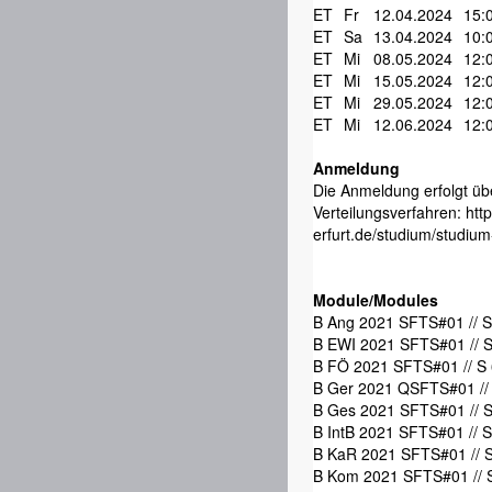
ET
Fr
12.04.2024
15:
ET
Sa
13.04.2024
10:
ET
Mi
08.05.2024
12:
ET
Mi
15.05.2024
12:
ET
Mi
29.05.2024
12:
ET
Mi
12.06.2024
12:
Anmeldung
Die Anmeldung erfolgt üb
Verteilungsverfahren: htt
erfurt.de/studium/studiu
Module/Modules
B Ang 2021 SFTS#01 // S
B EWI 2021 SFTS#01 // S
B FÖ 2021 SFTS#01 // S
B Ger 2021 QSFTS#01 //
B Ges 2021 SFTS#01 // S
B IntB 2021 SFTS#01 // 
B KaR 2021 SFTS#01 // 
B Kom 2021 SFTS#01 // 