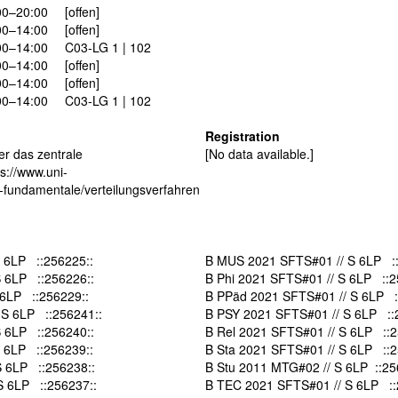
00–20:00
[offen]
00–14:00
[offen]
00–14:00
C03-LG 1 | 102
00–14:00
[offen]
00–14:00
[offen]
00–14:00
C03-LG 1 | 102
Registration
er das zentrale
[No data available.]
ps://www.uni-
m-fundamentale/verteilungsverfahren
 6LP ::256225::
B MUS 2021 SFTS#01 // S 6LP ::
 6LP ::256226::
B Phi 2021 SFTS#01 // S 6LP ::2
 6LP ::256229::
B PPäd 2021 SFTS#01 // S 6LP :
 S 6LP ::256241::
B PSY 2021 SFTS#01 // S 6LP ::
 6LP ::256240::
B Rel 2021 SFTS#01 // S 6LP ::2
S 6LP ::256239::
B Sta 2021 SFTS#01 // S 6LP ::2
S 6LP ::256238::
B Stu 2011 MTG#02 // S 6LP ::25
S 6LP ::256237::
B TEC 2021 SFTS#01 // S 6LP ::