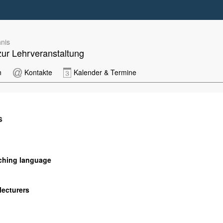
nis
zur Lehrveranstaltung
n
Kontakte
Kalender & Termine
s
ching language
lecturers