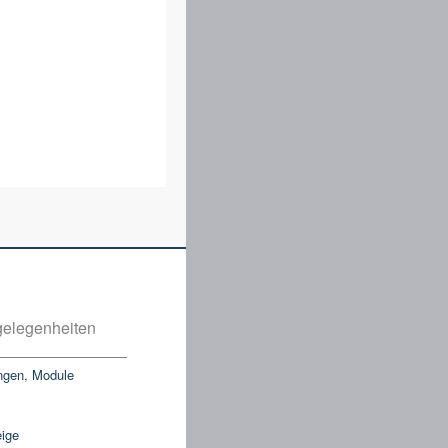
elegenheiten
ngen, Module
eige