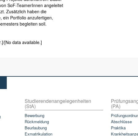
h von SoF-TeamerInnen angeleitet
zt. Zusätzlich haben die
 ein Portfolio anzufertigen,
emesters begleiten soll.
.]/[No data available.]
Studierendenangelegenheiten
Prüfungsang
(StA)
(PA)
Bewerbung
Prüfungsordnu
g
Rückmeldung
Abschlüsse
Beurlaubung
Praktika
Exmatrikulation
Krankheitsanz