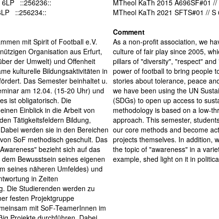
 6LP ::256236::
MTheol KaTh 2015 A696SF#01 // 
6LP ::256234::
MTheol KaTh 2021 SFTS#01 // S 
Comment
men mit Spirit of Football e.V.
As a non-profit association, we h
nnützigen Organisation aus Erfurt,
culture of fair play since 2005, wh
ber der Umwelt) und Offenheit
pillars of "diversity", "respect" a
e kulturelle Bildungsaktivitäten in
power of football to bring people 
rdert. Das Semester beinhaltet u.
stories about tolerance, peace an
seminar am 12.04. (15-20 Uhr) und
we have been using the UN Susta
s ist obligatorisch. Die
(SDGs) to open up access to sustai
nen Einblick in die Arbeit von
methodology is based on a low-thr
 den Tätigkeitsfeldern Bildung,
approach. This semester, students
. Dabei werden sie in den Bereichen
our core methods and become activ
 von SoF methodisch geschult. Das
projects themselves. In addition, w
Awareness" bezieht sich auf das
the topic of "awareness" in a varie
 dem Bewusstsein seines eigenen
example, shed light on it in politic
em seines näheren Umfeldes) und
twortung in Zeiten
ng. Die Studierenden werden zu
er festen Projektgruppe
gemeinsam mit SoF-TeamerInnen im
ig Projekte durchführen. Dabei