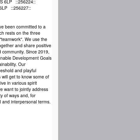
S 6LP ::256224::
6LP ::256227::
ave been committed to a
ich rests on the three
nd "teamwork". We use the
together and share positive
d community. Since 2019,
inable Development Goals
nability. Our
eshold and playful
 will get to know some of
e in various spirit
e want to jointly address
ty of ways and, for
al and interpersonal terms.