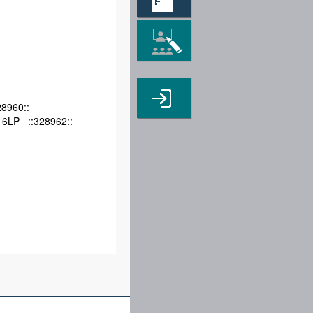
LP ::328960::
 6LP ::328962::