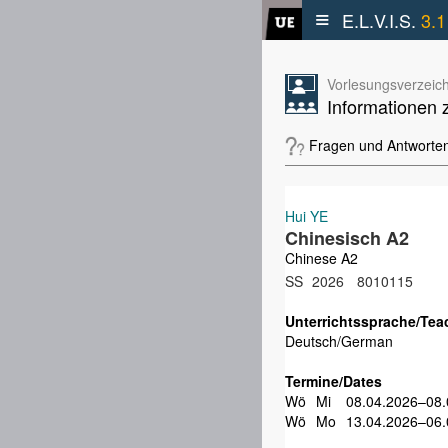
≡
E.L.V.I.S.
3.1
Vorlesungsverzeich
Informationen 
Fragen und Antworte
Hui YE
Chinesisch A2
Chinese A2
SS
2026
8010115
Unterrichtssprache/Tea
Deutsch/German
Termine/Dates
Wö
Mi
08.04.2026–08.
Wö
Mo
13.04.2026–06.