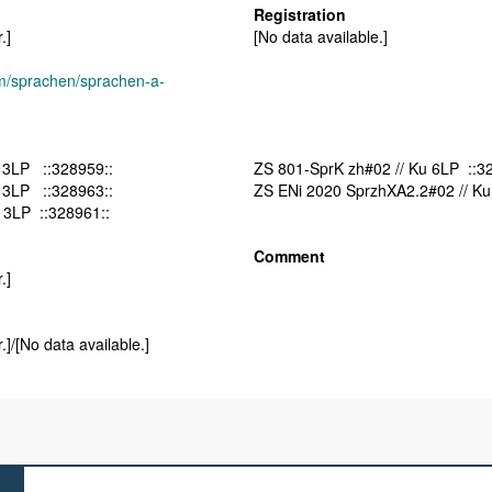
Registration
.]
[No data available.]
um/sprachen/sprachen-a-
 3LP ::328959::
ZS 801-SprK zh#02 // Ku 6
 3LP ::328963::
ZS ENi 2020 SprzhXA2.2#02 // Ku
 3LP ::328961::
Comment
.]
.]/[No data available.]