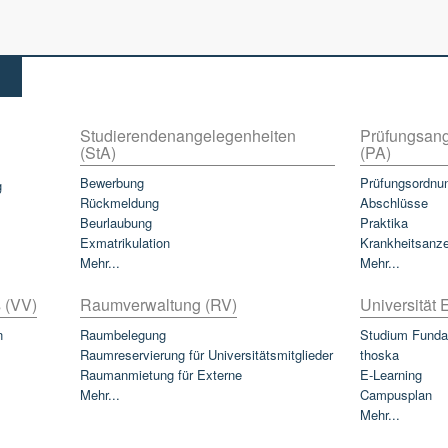
Studierendenangelegenheiten
Prüfungsang
(StA)
(PA)
Bewerbung
Prüfungsordnu
g
Rückmeldung
Abschlüsse
Beurlaubung
Praktika
Exmatrikulation
Krankheitsanz
Mehr...
Mehr...
 (VV)
Raumverwaltung (RV)
Universität E
n
Raumbelegung
Studium Funda
Raumreservierung für Universitätsmitglieder
thoska
Raumanmietung für Externe
E-Learning
Mehr...
Campusplan
Mehr...