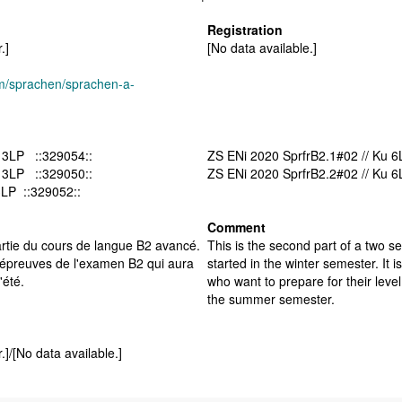
Registration
.]
[No data available.]
um/sprachen/sprachen-a-
 3LP ::329054::
ZS ENi 2020 SprfrB2.1#02 // Ku 
 3LP ::329050::
ZS ENi 2020 SprfrB2.2#02 // Ku 
 fr#01 // Ku 3LP ::329052::
Comment
partie du cours de langue B2 avancé.
This is the second part of a two 
s épreuves de l'examen B2 qui aura
started in the winter semester. It 
'été.
who want to prepare for their leve
the summer semester.
.]/[No data available.]