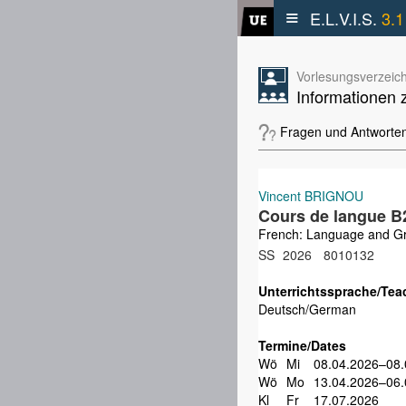
≡
E.L.V.I.S.
3.1
Vorlesungsverzeich
Informationen 
Fragen und Antworte
Vincent BRIGNOU
Cours de langue B
French: Language and G
SS
2026
8010132
Unterrichtssprache/Tea
Deutsch/German
Termine/Dates
Wö
Mi
08.04.2026–08.
Wö
Mo
13.04.2026–06.
Kl
Fr
17.07.2026