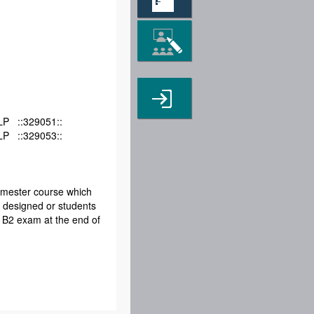
6LP ::329051::
6LP ::329053::
semester course which
is designed or students
l B2 exam at the end of