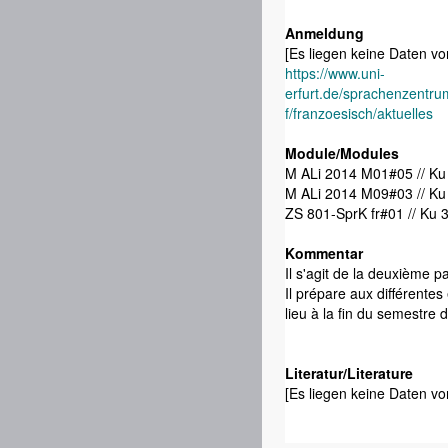
Anmeldung
[Es liegen keine Daten vor
https://www.uni-
erfurt.de/sprachenzentr
f/franzoesisch/aktuelles
Module/Modules
M ALi 2014 M01#05 // Ku
M ALi 2014 M09#03 // Ku
ZS 801-SprK
Kommentar
Il s'agit de la deuxième 
Il prépare aux différente
lieu à la fin du semestre d
Literatur/Literature
[Es liegen keine Daten vor