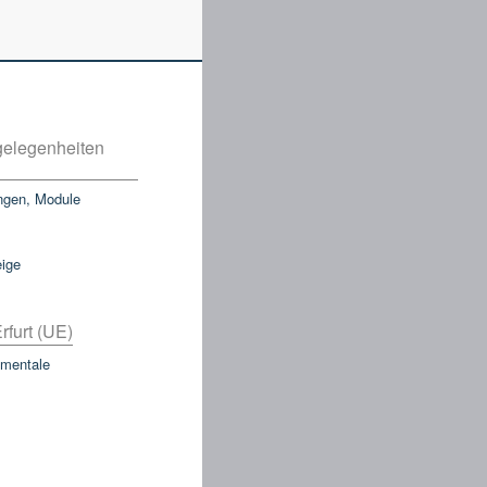
elegenheiten
ngen, Module
eige
rfurt (UE)
mentale