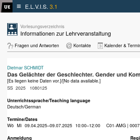
≡
E.L.V.I.S.
3.1
Vorlesungsverzeichnis
Informationen zur Lehrveranstaltung
Fragen und Antworten
Kontakte
Kalender & Termi
Dietmar SCHMIDT
Das Gelächter der Geschlechter. Gender und Kom
[Es liegen keine Daten vor.]/[No data available.]
SS
2025
1080125
Unterrichtssprache/Teaching language
Deutsch/German
Termine/Dates
Wö
Mi
09.04.2025–09.07.2025
10:00–12:00
C01-AMG | 0007
Anmeldung
Regi