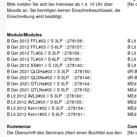
Bitte melden Sie sich bei Interesse ab 1.4. 10 Uhr über
[No d
Moodle an. Sie benötigen keinen Einschreibeschlüssel, die
Einschreibung wird bestätigt.
Module/Modules
B Ger 2012 FFL#02 // S 3LP ::278158::
B Li
B Ger 2012 FFL#03 // S 6LP ::278157::
B Li
B Ger 2012 TL#02 // S 3LP ::278156::
B Li
B Ger 2012 TL#03 // S 6LP ::278139::
B Li
B Ger 2012 XX#01 // S 12LP ::278140::
B Li
B Ger 2021 QLGHa#02 // S 3LP ::278150::
dR-B
B Ger 2021 QLGNe#02 // S 3LP ::278146::
dR-B
B Ger 2021 QTLHa#02 // S 3LP ::278144::
MEd 
B Ger 2021 QTLNe#02 // S 3LP ::278152::
MEd 
B Lit 2012 AVL2#02 // S 3LP ::278160::
MEd 
B Lit 2012 AVL2#03 // S 6LP ::278155::
MEd 
B Lit 2012 Kern1#02 // S 3LP ::278154::
MEd 
B Lit 2012 Kern1#03 // S 6LP ::278161::
MEd 
Kommentar
Com
Die Überschrift des Seminars zitiert einen Buchtitel aus den
[No d